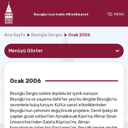
MENÜ
Beyoğlu’nun hakkı #BizeEmanet
Ana Sayfa
Beyoğlu Dergisi
Ocak 2006
Menüyü Göster
Ocak 2006
Beyoğlu Dergisi sizlere dopdolu bir içerik sunuyor.
Beyoğlu’na ve yaşama dahil her şeyi bu dergide Beyoğlu’nu
sevenlerle buluşturuyor. Kültür sanat etkinliklerinden
Beyoğlu’nun çehresini değiştiricek projelere, Cemil İpekçi ile
yapılan güzel sohbetten Aynalıkavak Kasrı’na, Mimar Sinan
Üniversitesi’nden Galata Köprüsü’ne, Alman
Konsolosluğu’ndan İnci Pastanesi’ne, Pera Müzesine zevkle