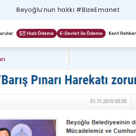
Beyoğlu’nun hakkı #BizeEmanet
urular
Hızlı Ödeme
E-Devlet ile Ödeme
Kent Rehber
rı