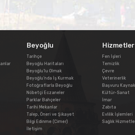
Beyoğlu
Hizmetler
Tarihçe
Fen İşleri
anlar
Beyoğlu Haritaları
Temizlik
Beyoğlu’lu Olmak
Çevre
Beyoğlu’nda İş Kurmak
Veterinerlik
Fotoğraflarla Beyoğlu
Başvuru Kaynak
Nöbetçi Eczaneler
Kültür-Sanat
Parklar Bahçeler
İmar
Tarihi Mekanlar
Zabıta
Talep, Öneri ve Şikayet
Evlilik İşlemleri
Bilgi Edinme (Cimer)
Sağlık Hizmetle
İletişim