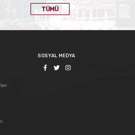
TÜMÜ
SOSYAL MEDYA
ları
ri