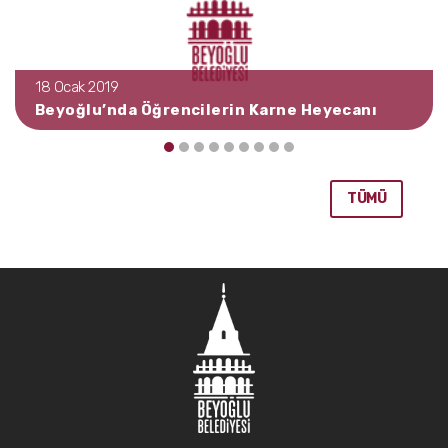
18 Ocak 2019
Beyoğlu’nda Öğrencilerin Karne Heyecanı
TÜMÜ