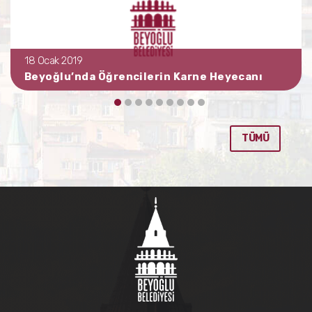
18 Ocak 2019
Beyoğlu’nda Öğrencilerin Karne Heyecanı
TÜMÜ